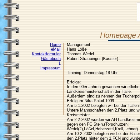
Homepage A
Home
Management:
eMail
Hans Lößel
Kontaktformular
Thomas Wedel
Gästebuch
Robert Straubinger (Kassier)
1
Impressum
Training: Donnerstag,18 Uhr
Erfolge:
In den 90er Jahren gewannen wir etliche
Landkreismeisterschaft in der Halle.
Außerdem sind zu nennen der Tucherpok
Erfolg im Nika-Pokal 1999.
Am 5.1.2002 belegten wir bei der Hallen-
Untere Mannschaften den 2.Platz und w
Kreismeister.
Am 2.2.2002 wurden wir AH-Landkreismei
gegen den FC Stein.(Torschützen:
Wedel(2),Lößel,Haberzettl,Kroll,Lehner)
Am 10.2.2002 belegten wir bei der Halle
den 2.Platz hinter dem 1.FCN und wurde