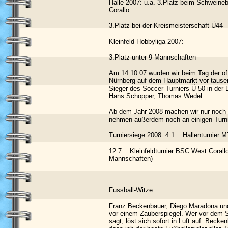
Halle 2007: u.a. 3.Platz beim Schweine
Corallo
3.Platz bei der Kreismeisterschaft Ü44
Kleinfeld-Hobbyliga 2007:
3.Platz unter 9 Mannschaften
Am 14.10.07 wurden wir beim Tag der of
Nürnberg auf dem Hauptmarkt vor taus
Sieger des Soccer-Turniers Ü 50 in der
Hans Schopper, Thomas Wedel
Ab dem Jahr 2008 machen wir nur noch 
nehmen außerdem noch an einigen Turnie
Turniersiege 2008: 4.1. : Hallenturnier
12.7. : Kleinfeldturnier BSC West Corall
Mannschaften)
Fussball-Witze:
Franz Beckenbauer, Diego Maradona un
vor einem Zauberspiegel. Wer vor dem S
sagt, löst sich sofort in Luft auf. Becke