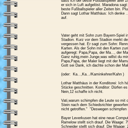
dass ich der beste Fußballspieler aller Z
er sich in Luft aufgelöst. Maradona sagt
beste Fußballspieler aller Zeiten bin. Plup
Dann sagt Lothar Matthäus: Ich denke .. P
auf.
Vater geht mit Sohn zum Bayern-Spiel 
Stadion. Kurz vor dem Stadion merkt der
vergessen hat. Er sagt zum Sohn: Renn 
Karten. Als der Sohn mit den Karten zu
aufgeregt: Papa,Papa, der Ma..., der Ma.
Ganz ruhig,mein Junge,was willst du mi
Papa,Papa, der Maler liegt mit der Mama
Gott sei Dank, ich dachte schon der Mak
(oder: Ka...,Ka.../Kaminkehrer/Kahn )
Lothar Matthäus in der Konditorei: Ich hä
Stücke geschnitten. Konditor: Dürfen es
Nein,12 schaffe ich nicht.
Vati,warum schimpfen die Leute so mit
Stein nach dem Schiedsrichter geworfen
nicht getroffen." "Deswegen schimpfen s
Bayer Leverkusen hat eine neue Compu
Ramelow stellt sich drauf. Die Waage: 7
Schneider stellt sich drauf. Die Waage: 2