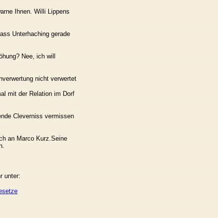
warne Ihnen. Willi Lippens
dass Unterhaching gerade
öhung? Nee, ich will
verwertung nicht verwertet
mal mit der Relation im Dorf
ende Cleverniss vermissen
ch an Marco Kurz.Seine
n.
 unter:
esetze