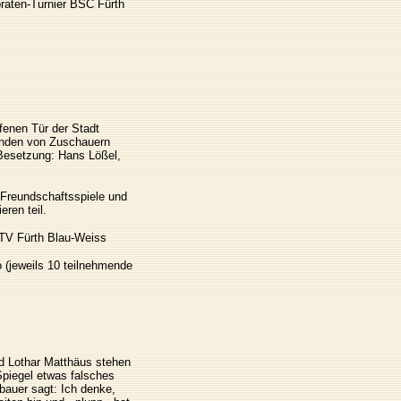
braten-Turnier BSC Fürth
fenen Tür der Stadt
enden von Zuschauern
 Besetzung: Hans Lößel,
Freundschaftsspiele und
ren teil.
 MTV Fürth Blau-Weiss
o (jeweils 10 teilnehmende
d Lothar Matthäus stehen
piegel etwas falsches
nbauer sagt: Ich denke,