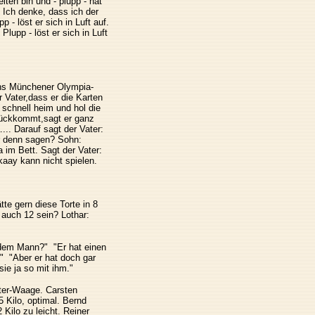
eiten bin und - plupp - hat
: Ich denke, dass ich der
p - löst er sich in Luft auf.
lupp - löst er sich in Luft
ins Münchener Olympia-
 Vater,dass er die Karten
schnell heim und hol die
rückkommt,sagt er ganz
... Darauf sagt der Vater:
r denn sagen? Sohn:
 im Bett. Sagt der Vater:
aay kann nicht spielen.
tte gern diese Torte in 8
 auch 12 sein? Lothar:
 dem Mann?" "Er hat einen
" "Aber er hat doch gar
ie ja so mit ihm."
ter-Waage. Carsten
5 Kilo, optimal. Bernd
 Kilo zu leicht. Reiner